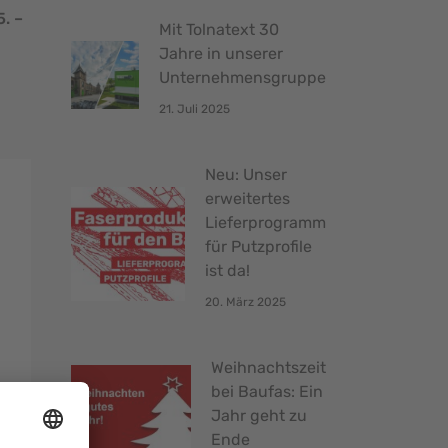
5. –
Mit Tolnatext 30
Jahre in unserer
Unternehmensgruppe
21. Juli 2025
Neu: Unser
erweitertes
Lieferprogramm
für Putzprofile
ist da!
-
20. März 2025
Weihnachtszeit
bei Baufas: Ein
Jahr geht zu
Ende