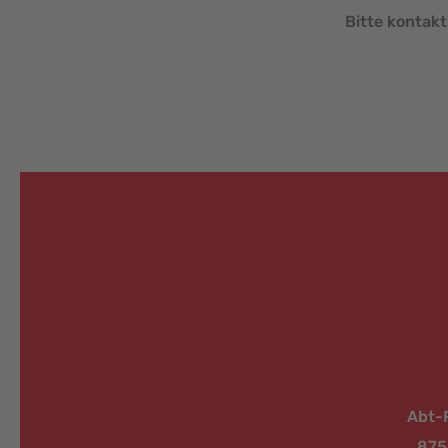
Bitte kontak
Abt-
875