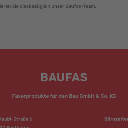
tieren Sie diesbezüglich unser Baufas-Team.
BAUFAS
Faserprodukte für den Bau GmbH & Co. KG
Reubi-Straße 6
Bürozeite
27 Sonthofen