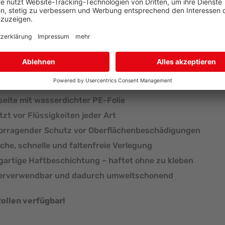
z- und Abdeckvlies – nachhaltig und umweltschonend
r – für trockene Oberflächen
chaften:
eite mit wasserdichter PE-Folie
zt vor Flüssigkeiten jeder Art
orragender Schutz vor Oberflächenbeschädigungen
che, schnelle und faltenfreie Verlegung
gartige Haftbeschichtung – haftet ohne zu kleben
erverwendbar und dadurch umweltschonend
ollen verfügbar!