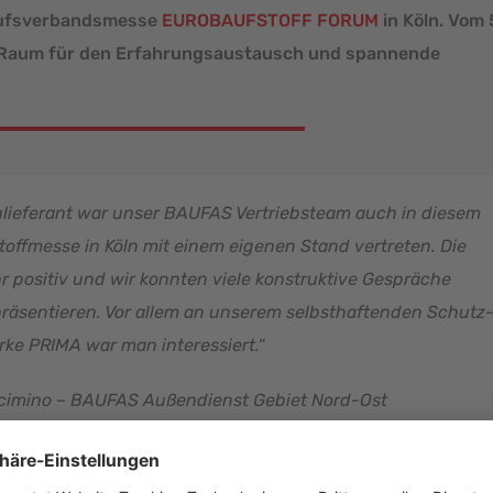
kaufsverbandsmesse
EUROBAUFSTOFF FORUM
in Köln. Vom 
l Raum für den Erfahrungsaustausch und spannende
nlieferant war unser BAUFAS Vertriebsteam auch in diesem
offmesse in Köln mit einem eigenen Stand vertreten. Die
positiv und wir konnten viele konstruktive
Gespräche
räsentieren. Vor allem an unserem selbsthaftenden Schutz
ke PRIMA war man interessiert.“
cimino – BAUFAS Außendienst Gebiet Nord-Ost