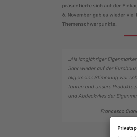
präsentierte sich auf der Ein
6. November gab es wieder vie
Themenschwerpunkte.
„Als langjähriger Eigenmarke
Jahr wieder auf der Eurobaust
allgemeine Stimmung war sehr 
führen und unsere Produkte p
und Abdeckvlies der Eigenmar
Francesco Cian