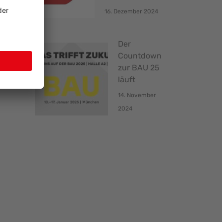
16. Dezember 2024
Der
Countdown
zur BAU 25
läuft
14. November
2024