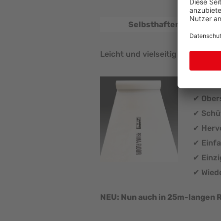
Selbsthaftendes Schut
Leicht und vielseitig einsetzba
Eigens
✔ Obers
✔ Schüt
✔ Herv
✔ Einfa
✔ Einzi
✔ Wied
NEU: Nun auch in 25m-langen R