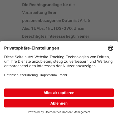
Die Rechtsgrundlage für die
Verarbeitung Ihrer
personenbezogenen Daten ist Art. 6
Abs. 1 UAbs. 1 lit. f DS-GVO. Unser
berechtigtes Interesse liegt in einer
möglichst zuverlässigen Darstellung
unserer Internetseite.
Für den Fall, dass wir Ihre Einwilligung
abgefragt haben, erfolgt die
Verarbeitung Ihrer Daten auf
Grundlage von Art. 6 Abs. 1 UAbs. 1 lit. a
DS-GVO und §25 Abs. 1 TDDDG, wenn
die Datennutzung der Einwilligung zur
Speicherung von Cookies oder den