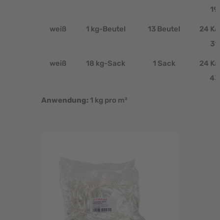
19
weiß
1 kg-Beutel
13 Beutel
24 Ka
31
weiß
18 kg-Sack
1 Sack
24 Ka
43
Anwendung:
1 kg pro m³