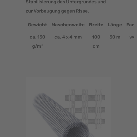
Stabilisierung des Untergrundes und
zur Vorbeugung gegen Risse.
Gewicht
Maschenweite
Breite
Länge
Far
ca. 150
ca. 4 x 4 mm
100
50 m
wei
g/m²
cm