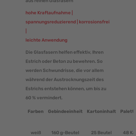
aus reinen Glasfasern
hohe Kraftaufnahme |
spannungsreduzierend | korrosionsfrei
|
­leichte Anwendung
Die Glasfasern helfen effektiv, Ihren
Estrich oder Beton zu bewehren. So
werden Schwundrisse, die vor allem
während der Austrocknungszeit des
Estrichs entstehen können, um bis zu
60 % vermindert.
Farben
Gebindeeinheit
Kartoninhalt
Palett
weiß
160 g-Beutel
25 Beutel
48 Ka