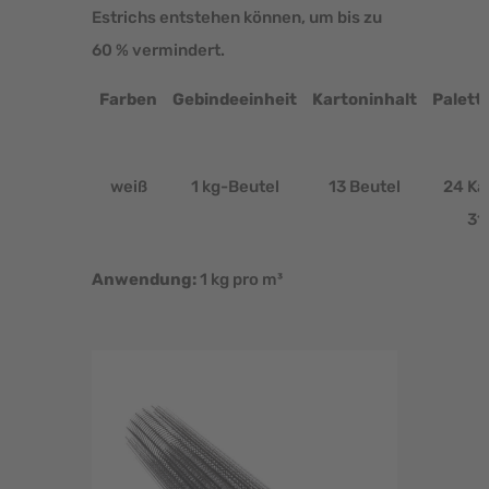
Estrichs entstehen können, um bis zu
60 % vermindert.
Farben
Gebindeeinheit
Kartoninhalt
Palett
weiß
1 kg-Beutel
13 Beutel
24 Ka
31
Anwendung:
1 kg pro m³