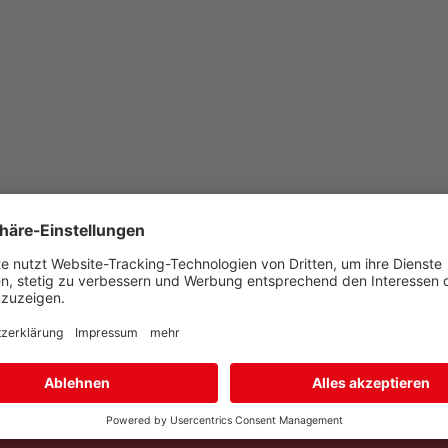
BAUFAS
Faserprodukte für den Bau GmbH & Co. KG